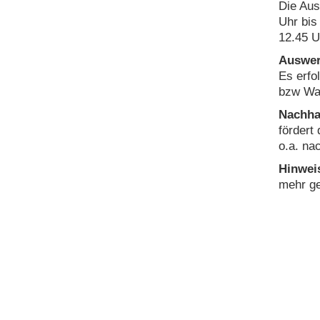
Die Aus
Uhr bis
12.45 U
Auswer
Es erfo
bzw Wan
Nachhal
fördert
o.a. na
Hinweis
mehr ge