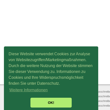
Diese Website verwendet Cookies zur Analyse
von Websitezugriffen/Marketingmaßnahmen.
Durch die weitere Nutzung der Website stimmen
Sie dieser Verwendung zu. Informationen zu
Cookies und Ihre Widerspruchsmöglichkeit
finden Sie unter Datenschutz.
Weitere Informationen
Förderverein
Ausschreib
Huy-Burgen-Lauf e.V.
Ausschreib
Breite Str. 34 | 38838 Schlanstedt
Ausschreibu
OK!
Ausschreibu